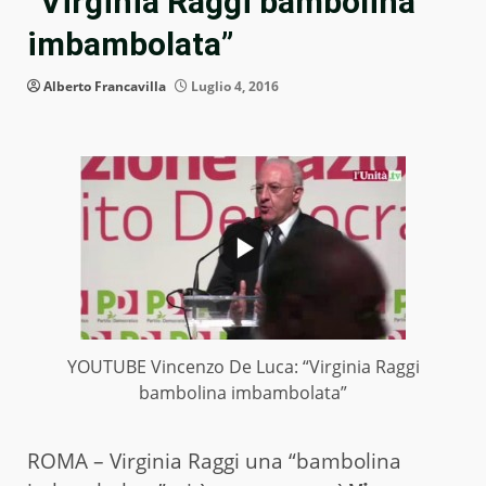
“Virginia Raggi bambolina
imbambolata”
Alberto Francavilla
Luglio 4, 2016
YOUTUBE Vincenzo De Luca: “Virginia Raggi
bambolina imbambolata”
ROMA – Virginia Raggi una “bambolina