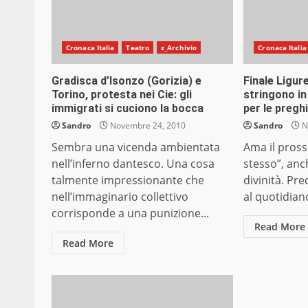
Cronaca Italia
Teatro
z_Archivio
Cronaca Italia
Gradisca d’Isonzo (Gorizia) e
Finale Ligure
Torino, protesta nei Cie: gli
stringono in
immigrati si cuciono la bocca
per le pregh
Sandro
Novembre 24, 2010
Sandro
N
Sembra una vicenda ambientata
Ama il pros
nell’inferno dantesco. Una cosa
stesso”, anc
talmente impressionante che
divinità. Prec
nell’immaginario collettivo
al quotidiano
corrisponde a una punizione...
Read More
Read More