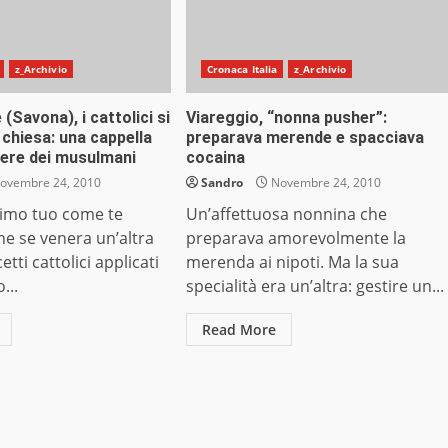
z_Archivio
Cronaca Italia
z_Archivio
 (Savona), i cattolici si
Viareggio, “nonna pusher”:
 chiesa: una cappella
preparava merende e spacciava
iere dei musulmani
cocaina
ovembre 24, 2010
Sandro
Novembre 24, 2010
simo tuo come te
Un’affettuosa nonnina che
he se venera un’altra
preparava amorevolmente la
etti cattolici applicati
merenda ai nipoti. Ma la sua
...
specialità era un’altra: gestire un...
Read More