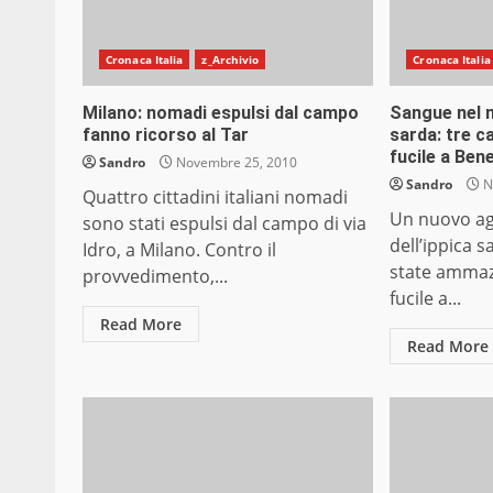
Cronaca Italia
z_Archivio
Cronaca Italia
Milano: nomadi espulsi dal campo
Sangue nel m
fanno ricorso al Tar
sarda: tre ca
fucile a Ben
Sandro
Novembre 25, 2010
Sandro
N
Quattro cittadini italiani nomadi
Un nuovo ag
sono stati espulsi dal campo di via
dell’ippica s
Idro, a Milano. Contro il
state ammaz
provvedimento,...
fucile a...
Read More
Read More