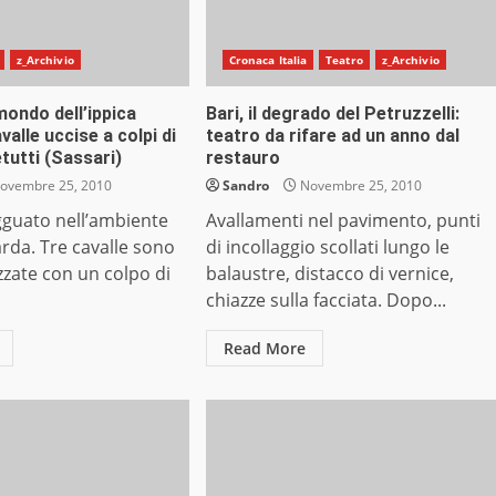
z_Archivio
Cronaca Italia
Teatro
z_Archivio
ondo dell’ippica
Bari, il degrado del Petruzzelli:
valle uccise a colpi di
teatro da rifare ad un anno dal
etutti (Sassari)
restauro
ovembre 25, 2010
Sandro
Novembre 25, 2010
guato nell’ambiente
Avallamenti nel pavimento, punti
arda. Tre cavalle sono
di incollaggio scollati lungo le
zate con un colpo di
balaustre, distacco di vernice,
chiazze sulla facciata. Dopo...
Read More