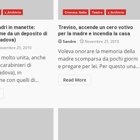
z_Archivio
Cronaca Italia
Teatro
z_Archivio
adri in manette:
Treviso, accende un cero votivo
me da un deposito di
per la madre e incendia la casa
Padova)
Sandro
Novembre 25, 2010
ovembre 25, 2010
Voleva onorare la memoria della
 molto unita, anche
madre scomparsa da pochi giorni
 carabinieri di
e pregare per lei. Per questo una...
adova), in
e con quelli di...
Read More