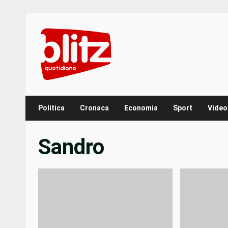
Skip
to
content
Politica
Cronaca
Economia
Sport
Video
Sandro