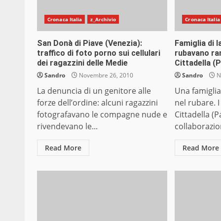
Cronaca Italia
z_Archivio
Cronaca Italia
San Donà di Piave (Venezia):
Famiglia di l
traffico di foto porno sui cellulari
rubavano ra
dei ragazzini delle Medie
Cittadella (
Sandro
Novembre 26, 2010
Sandro
N
La denuncia di un genitore alle
Una famiglia
forze dell’ordine: alcuni ragazzini
nel rubare. I
fotografavano le compagne nude e
Cittadella (P
rivendevano le...
collaborazion
Read More
Read More