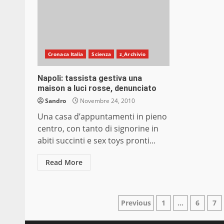
Cronaca Italia
Scienza
z_Archivio
Napoli: tassista gestiva una
maison a luci rosse, denunciato
Sandro
Novembre 24, 2010
Una casa d’appuntamenti in pieno
centro, con tanto di signorine in
abiti succinti e sex toys pronti...
Read More
Paginazione
Previous
1
…
6
7