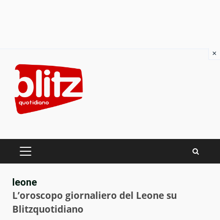
×
Skip
to
content
PRIMARY
MENU
leone
L’oroscopo giornaliero del Leone su
Blitzquotidiano