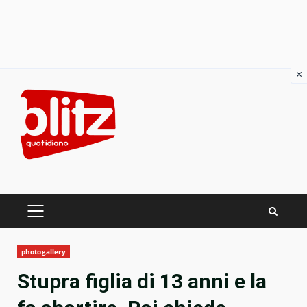
×
Skip
to
content
PRIMARY
MENU
photogallery
Stupra figlia di 13 anni e la