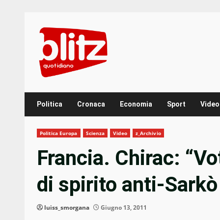
Skip
to
content
Politica
Cronaca
Economia
Sport
Video
Politica Europa
Scienza
Video
z_Archivio
Francia. Chirac: “Vo
di spirito anti-Sarkò
luiss_smorgana
Giugno 13, 2011