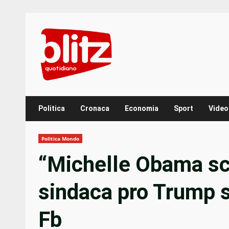
Skip
to
content
Politica
Cronaca
Economia
Sport
Video
Politica Mondo
“Michelle Obama sc
sindaca pro Trump s
Fb