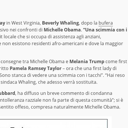
lay
in West Virginia,
Beverly Whaling
, dopo la
bufera
sivo nei confronti di
Michelle Obama
.
“Una scimmia con i
it locale che si occupa di assistenza agli anziani,
e non esistono residenti afro-americani e dove la maggior
di consegne tra Michelle Obama e
Melania Trump
come first
ritto
Pamela Ramsey Taylor
– ora che una first lady di
. Sono stanca di vedere una scimmia con i tacchi”. “Hai reso
a sindaca Whaling, che adesso verrà sostituita.
ubbard
, ha diffuso un breve commento di condanna
’intolleranza razziale non fa parte di questa comunità”; si è
e sentito offeso, compresa naturalmente Michelle Obama.