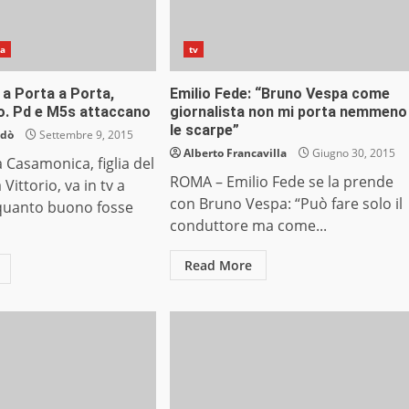
na
tv
a Porta a Porta,
Emilio Fede: “Bruno Vespa come
o. Pd e M5s attaccano
giornalista non mi porta nemmeno
le scarpe”
ndò
Settembre 9, 2015
Alberto Francavilla
Giugno 30, 2015
Casamonica, figlia del
ROMA – Emilio Fede se la prende
Vittorio, va in tv a
con Bruno Vespa: “Può fare solo il
quanto buono fosse
conduttore ma come...
Read More