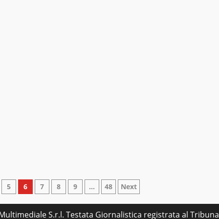
5
6
7
8
9
…
48
Next
ultimediale S.r.l. Testata Giornalistica registrata al Tribu