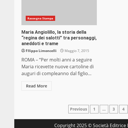
Rassegna Stampa
Maria Angiolillo, la storia della
“regina dei salotti” tra personaggi,
aneddoti e trame
FIlippo Limoncelli
Maggio 7, 2015
ROMA – “Per molti anni a seguire
Maria ricevette nuove cartoline di
auguri di compleanno dal figlio...
Read More
Paginazione
Previous
1
…
3
4
degli
Copyright 2025 © Società Editrice M