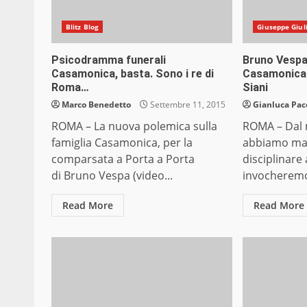
Blitz Blog
Giuseppe Giuli
Psicodramma funerali
Bruno Vespa
Casamonica, basta. Sono i re di
Casamonica:
Roma…
Siani
Marco Benedetto
Settembre 11, 2015
Gianluca Pac
ROMA – La nuova polemica sulla
ROMA – Dal
famiglia Casamonica, per la
abbiamo mai 
comparsata a Porta a Porta
disciplinare 
di Bruno Vespa (video...
invocheremo
Read More
Read More