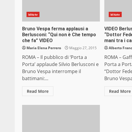
blitztv
blitztv
Bruno Vespa ferma applausi a
VIDEO Berlu
Berlusconi: “Qui non è Che tempo
“Dottor Fed
che fa” VIDEO
mani tra i ca
Maria Elena Perrero
Maggio 27, 2015
Alberto Franc
ROMA – Il pubblico di ‘Porta a
ROMA – Gaffe
Porta’ applaude Silvio Berlusconi e
Porta a Por
Bruno Vespa interrompe il
“Dottor Fede
battimani:...
Bruno Vespa.
Read More
Read More