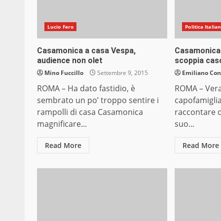
Lucio Fero
Politica Italia
Casamonica a casa Vespa,
Casamonica 
audience non olet
scoppia cas
Mino Fuccillo
Settembre 9, 2015
Emiliano Co
ROMA – Ha dato fastidio, è
ROMA – Vera 
sembrato un po’ troppo sentire i
capofamiglia 
rampolli di casa Casamonica
raccontare 
magnificare...
suo...
Read More
Read More