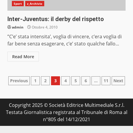
Sport
z_Archivio
Inter-Juventus: il derby del rispetto
admin
Ottobre 4, 2010
”C’e’ stata intensita’, voglia di vincere, c’era voglia di
far bene senza esagerare, c’e’ stato qualche fallo...
Read More
Paginazione
Previous
1
2
3
4
5
6
…
11
Next
degli
articoli
Copyright 2025 © Società Editrice Multimediale S.r.l.
Testata Giornalistica registrata al Tribunale di Roma al
n°805 del 14/12/2021