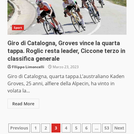
Sport
Giro di Catalogna, Groves vince la quarta
tappa. Roglic resta leader, Ciccone terzo in
classifica generale
FIlippo Limoncelli
Marzo 23, 2023
Giro di Catalogna, quarta tappa.L’australiano Kaden
Groves, 25 anni, alfiere della Alpecin, ha vinto in
volata la...
Read More
Paginazione
Previous
1
2
3
4
5
6
…
53
Next