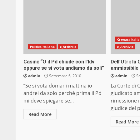
Cronaca Italia
Politica Italiana
z_Archivio
z_Archivio
Casini: “O il Pd chiude con l’Idv
Dell’Utri: l
oppure se si vota andiamo da soli”
ammissibile 
admin
Settembre 6, 2010
admin
Se
”Se si vota domani mattina io
La Corte di 
andrei da solo perché prima il Pd
giudicato am
mi deve spiegare se...
rimessione n
giudice del 
Read More
Read More