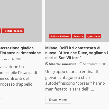
Politica Italiana
Politica Italiana
Scienza
z_Archivio
a Cassazione giudica
Milano, Dell’Utri contestato di
l’istanza di rimessione
nuovo: “Altro che Duce, vogliamo i
diari di San Vittore”
ttembre 6, 2010
Alberto Francavilla
Settembre 1, 2010
Cassazione ha
Un gruppo di una trentina di
missibile l’istanza di
giovani antagonisti che si
ei confronti del
autodefiniscono “corsari” hanno
processo d’appello...
manifestato la sera dell’1...
Read More