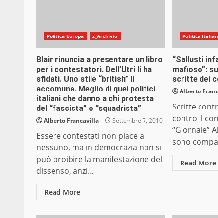
Politica Europa
z_Archivio
Politica Italia
Blair rinuncia a presentare un libro
“Sallusti inf
per i contestatori. Dell’Utri li ha
mafioso”: su
sfidati. Uno stile “british” li
scritte dei 
accomuna. Meglio di quei politici
Alberto Franc
italiani che danno a chi protesta
Scritte contr
del “fascista” o “squadrista”
contro il co
Alberto Francavilla
Settembre 7, 2010
“Giornale” A
Essere contestati non piace a
sono compars
nessuno, ma in democrazia non si
può proibire la manifestazione del
Read More
dissenso, anzi...
Read More