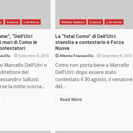
na
Scienza
z_Archivio
Politica Italiana
Scienza
z_Archivio
ame”, “Dell’Utri
La “fatal Como” di Dell’Utri:
i muri di Como le
stavolta a contestarlo è Forza
contestatori
Nuova
avilla
Settembre 6, 2010
Alberto Francavilla
Settembre 6, 2010
o Marcello Dell’Utri e
Como non porta bene a Marcello
ndirettore del
Dell’Utri: dopo essere stato
lessandro Sallusti
contestato il 30 agosto, il senatore
e la notte scorsa...
del...
Read More