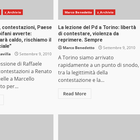
z_Archivio
Marco Benedetto
z_Archivio
, contestazioni, Paese
La lezione del Pd a Torino: libertà
pifani avverte:
di contestare, violenza da
arà caldo, rischiamo il
reprimere. Sempre
ciale”
Marco Benedetto
Settembre 9, 2010
avilla
Settembre 9, 2010
A Torino siamo arrivato
ssione di Raffaele
rapidamente a un punto di snodo,
contestazioni a Renato
tra la legittimità della
uelle a Marcello
contestazione e la...
to per...
Read More