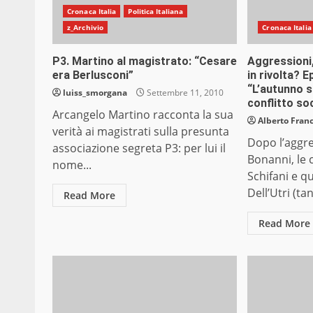
Cronaca Italia
Politica Italiana
z_Archivio
Cronaca Italia
P3. Martino al magistrato: “Cesare
Aggressioni
era Berlusconi”
in rivolta? E
“L’autunno s
luiss_smorgana
Settembre 11, 2010
conflitto so
Arcangelo Martino racconta la sua
Alberto Franc
verità ai magistrati sulla presunta
Dopo l’aggre
associazione segreta P3: per lui il
Bonanni, le 
nome...
Schifani e q
Dell’Utri (tan
Read More
Read More