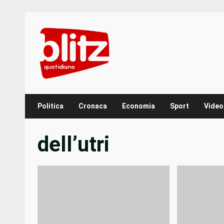
Skip
to
content
Politica
Cronaca
Economia
Sport
Video
dell’utri