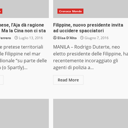
o
Cronaca Mondo
nese, l’Aja dà ragione
Filippine, nuovo presidente invita
e. Ma la Cina non ci sta
ad uccidere spacciatori
Perrero
Luglio 13, 2016
Elisa D'Alto
Giugno 7, 2016
 pretese territoriali
MANILA – Rodrigo Duterte, neo
le Filippine nel mar
eletto presidente delle Filippine, h
ionale “su parte delle
recentemente incoraggiato gli
(o Spartly)...
agenti di polizia a...
Read More