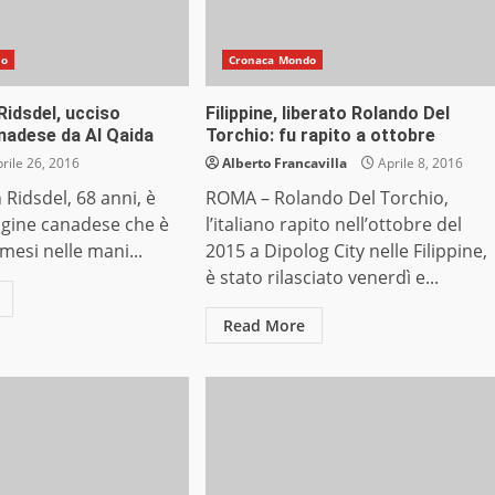
do
Cronaca Mondo
Ridsdel, ucciso
Filippine, liberato Rolando Del
nadese da Al Qaida
Torchio: fu rapito a ottobre
rile 26, 2016
Alberto Francavilla
Aprile 8, 2016
Ridsdel, 68 anni, è
ROMA – Rolando Del Torchio,
igine canadese che è
l’italiano rapito nell’ottobre del
mesi nelle mani...
2015 a Dipolog City nelle Filippine,
è stato rilasciato venerdì e...
Read More