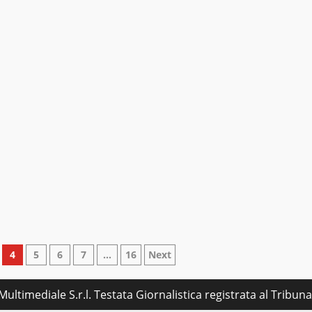
4
5
6
7
…
16
Next
ultimediale S.r.l. Testata Giornalistica registrata al Tribu