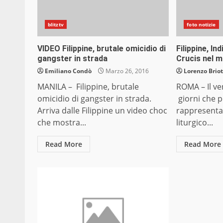
blitztv
foto notizie
VIDEO Filippine, brutale omicidio di
Filippine, In
gangster in strada
Crucis nel 
Emiliano Condò
Marzo 26, 2016
Lorenzo Briot
MANILA – Filippine, brutale
ROMA – Il ve
omicidio di gangster in strada.
giorni che pe
Arriva dalle Filippine un video choc
rappresenta 
che mostra...
liturgico...
Read More
Read More