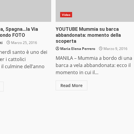
Video
dia, Spagna…la Via
YOUTUBE Mummia su barca
mondo FOTO
abbandonata: momento della
scoperta
ti
Marzo 25, 2016
Maria Elena Perrero
Marzo 9, 2016
nerdì santo è uno dei
MANILA – Mummia a bordo di una
r i cattolici
barca a vela abbandonata: ecco il
il culmine dell’anno
momento in cui il...
Read More