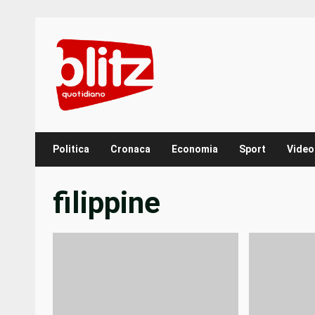
Skip
to
content
Politica
Cronaca
Economia
Sport
Video
filippine