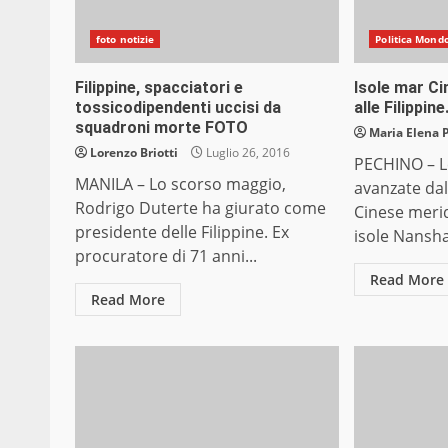
foto notizie
Politica Mond
Filippine, spacciatori e
Isole mar Ci
tossicodipendenti uccisi da
alle Filippin
squadroni morte FOTO
Maria Elena 
Lorenzo Briotti
Luglio 26, 2016
PECHINO – Le
MANILA – Lo scorso maggio,
avanzate dal
Rodrigo Duterte ha giurato come
Cinese merid
presidente delle Filippine. Ex
isole Nansha 
procuratore di 71 anni...
Read More
Read More