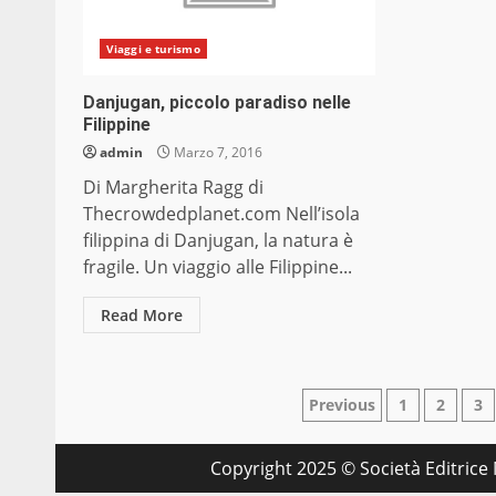
Viaggi e turismo
Danjugan, piccolo paradiso nelle
Filippine
admin
Marzo 7, 2016
Di Margherita Ragg di
Thecrowdedplanet.com Nell’isola
filippina di Danjugan, la natura è
fragile. Un viaggio alle Filippine...
Read More
Paginazione
Previous
1
2
3
degli
Copyright 2025 © Società Editrice M
articoli