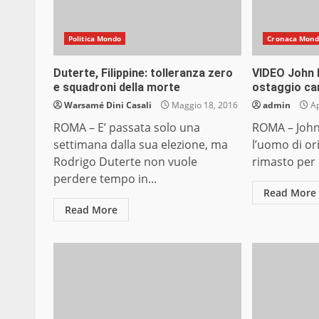
Politica Mondo
Cronaca Mon
Duterte, Filippine: tolleranza zero
VIDEO John 
e squadroni della morte
ostaggio ca
Warsamé Dini Casali
Maggio 18, 2016
admin
Ap
ROMA – E’ passata solo una
ROMA – John 
settimana dalla sua elezione, ma
l’uomo di or
Rodrigo Duterte non vuole
rimasto per 
perdere tempo in...
Read More
Read More