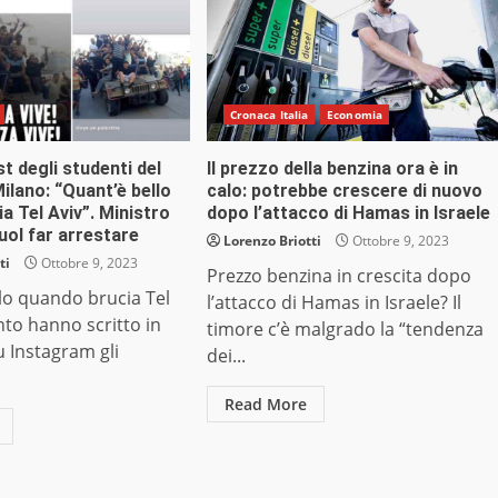
Cronaca Italia
Economia
ost degli studenti del
Il prezzo della benzina ora è in
ilano: “Quant’è bello
calo: potrebbe crescere di nuovo
a Tel Aviv”. Ministro
dopo l’attacco di Hamas in Israele
vuol far arrestare
Lorenzo Briotti
Ottobre 9, 2023
ti
Ottobre 9, 2023
Prezzo benzina in crescita dopo
lo quando brucia Tel
l’attacco di Hamas in Israele? Il
anto hanno scritto in
timore c’è malgrado la “tendenza
u Instagram gli
dei...
Read More