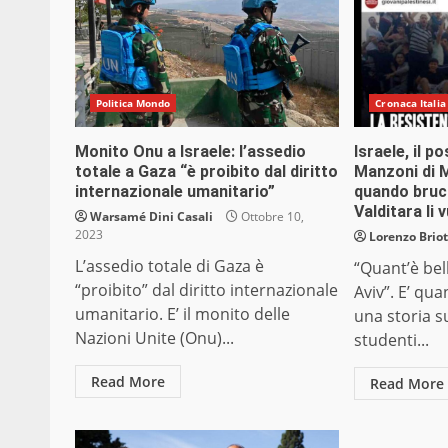
Politica Mondo
Cronaca Italia
Monito Onu a Israele: l’assedio
Israele, il p
totale a Gaza “è proibito dal diritto
Manzoni di M
internazionale umanitario”
quando bruci
Valditara li 
Warsamé Dini Casali
Ottobre 10,
2023
Lorenzo Briot
L’assedio totale di Gaza è
“Quant’è bel
“proibito” dal diritto internazionale
Aviv”. E’ qu
umanitario. E’ il monito delle
una storia s
Nazioni Unite (Onu)...
studenti...
Read More
Read More