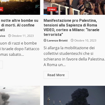
do
Video
la notte altre bombe su
Manifestazione pro Palestina,
 di morti. Al confine
tensioni alla Sapienza di Roma
ati
VIDEO, corteo a Milano: “Israele
terrorista”
vico
Ottobre 11, 2023
Lorenzo Briotti
Ottobre 10, 2023
suon di razzi e bombe
Si allarga la mobilitazione dei
i Israele dopo l’attacco
collettivi studenteschi che si
amas sabato...
schierano in favore della Palestina.
A Roma un...
Read More