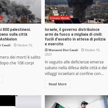
o
Cronaca Mondo
i 800 palestinesi.
Israele, il governo distribuisce
ibano sulla città
armi da fuoco a migliaia di civili:
i Ashkelon
fucili d’assalto in attesa di polizia
e esercito
 Casali
Ottobre 10,
Warsamé Dini Casali
Ottobre 10,
2023
umero dei morti è salito
In seguito alle deficienze emerse
 dopo che 108 corpi
sabato nella difesa delle città e dei
villaggi israeliani al confine con...
Read More