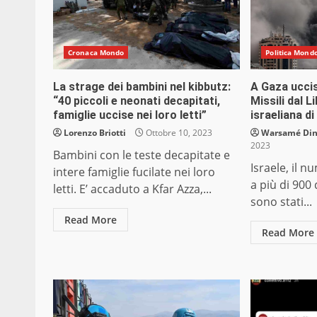
Cronaca Mondo
Politica Mond
La strage dei bambini nel kibbutz:
A Gaza uccis
“40 piccoli e neonati decapitati,
Missili dal L
famiglie uccise nei loro letti”
israeliana d
Lorenzo Briotti
Ottobre 10, 2023
Warsamé Dini
2023
Bambini con le teste decapitate e
Israele, il n
intere famiglie fucilate nei loro
a più di 900
letti. E’ accaduto a Kfar Azza,...
sono stati...
Read More
Read More