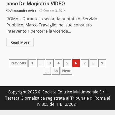
caso De Magistris VIDEO
Alessandro Avico
Ottobre 3, 2014
ROMA – Durante la seconda puntata di Servizio
Pubblico, Marco Travaglio, nel suo consueto
intervento ripercorre la vicenda...
Read More
Paginazione
Previous
1
…
3
4
5
6
7
8
9
…
38
Next
degli
articoli
Copyright 2025 © Società Editrice Multimediale S.r.l.
Testata Giornalistica registrata al Tribunale di Roma al
n°805 del 14/12/2021