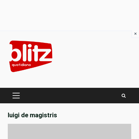
×
Skip
to
content
PRIMARY
MENU
luigi de magistris