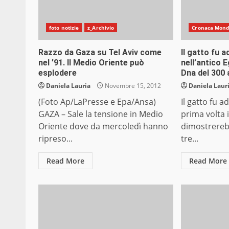
foto notizie
z_Archivio
Cronaca Mon
Razzo da Gaza su Tel Aviv come
Il gatto fu 
nel ’91. Il Medio Oriente può
nell’antico 
esplodere
Dna del 300 
Daniela Lauria
Novembre 15, 2012
Daniela Laur
(Foto Ap/LaPresse e Epa/Ansa)
Il gatto fu 
GAZA – Sale la tensione in Medio
prima volta 
Oriente dove da mercoledì hanno
dimostrerebb
ripreso...
tre...
Read More
Read More