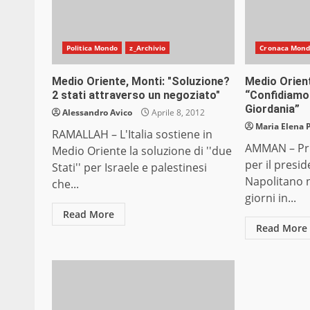
Politica Mondo
z_Archivio
Cronaca Mon
Medio Oriente, Monti: "Soluzione?
Medio Orient
2 stati attraverso un negoziato"
“Confidiamo 
Giordania”
Alessandro Avico
Aprile 8, 2012
Maria Elena 
RAMALLAH – L'Italia sostiene in
AMMAN – Pri
Medio Oriente la soluzione di ''due
per il presi
Stati'' per Israele e palestinesi
Napolitano ne
che...
giorni in...
Read More
Read More