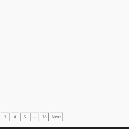
ne
3
4
5
…
38
Next