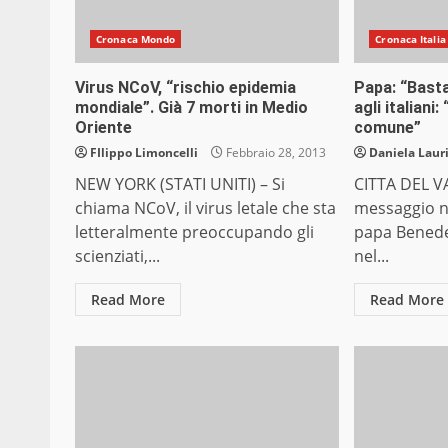
Cronaca Mondo
Cronaca Italia
Virus NCoV, “rischio epidemia
Papa: “Basta
mondiale”. Già 7 morti in Medio
agli italiani
Oriente
comune”
FIlippo Limoncelli
Febbraio 28, 2013
Daniela Laur
NEW YORK (STATI UNITI) – Si
CITTA DEL V
chiama NCoV, il virus letale che sta
messaggio na
letteralmente preoccupando gli
papa Benede
scienziati,...
nel...
Read More
Read More