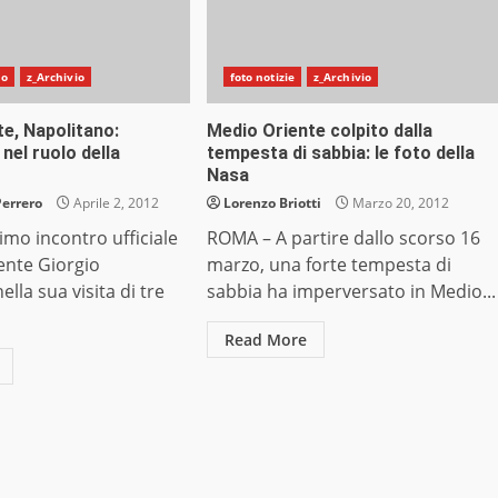
do
z_Archivio
foto notizie
z_Archivio
e, Napolitano:
Medio Oriente colpito dalla
nel ruolo della
tempesta di sabbia: le foto della
Nasa
Perrero
Aprile 2, 2012
Lorenzo Briotti
Marzo 20, 2012
mo incontro ufficiale
ROMA – A partire dallo scorso 16
dente Giorgio
marzo, una forte tempesta di
lla sua visita di tre
sabbia ha imperversato in Medio...
Read More