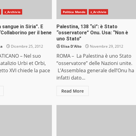
z_Archivio
Politica Mondo
z_Archivio
 sangue in Siria”. E
Palestina, 138 “sì”: è Stato
: “Collaborino per il bene
“osservatore” Onu. Usa: “Non è
uno Stato”
ia
Dicembre 25, 2012
Elisa D'Alto
Novembre 29, 2012
ATICANO – Nel suo
ROMA – La Palestina è uno Stato
talizio Urbi et Orbi,
“osservatore” delle Nazioni unite.
tto XVI chiede la pace
L’Assemblea generale dell’Onu ha
infatti dato...
Read More