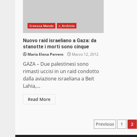
Cronaca Mondo
z_Archivio
Nuovo raid israeliano a Gaza: da
stanotte i morti sono cinque
Maria Elena Perrero
Marzo 12, 2012
GAZA – Due palestinesi sono
rimasti uccisi in un raid condotto
dalla aviazione israeliana a Beit
Lahia,...
Read More
Paginazio
Previous
1
2