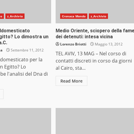
do
z_Archivio
Cronaca Mondo
z_Archivio
addomesticato
Medio Oriente, sciopero della fam
Egitto? Lo dimostra un
dei detenuti: intesa vicina
a.C.
Lorenzo Briotti
Maggio 13, 2012
ia
Settembre 11, 2012
TEL AVIV, 13 MAG – Nel corso di
addomesticato per la
contatti discreti in corso da giorni
in Egitto? Lo
al Cairo, sta...
e l'analisi del Dna di
Read More