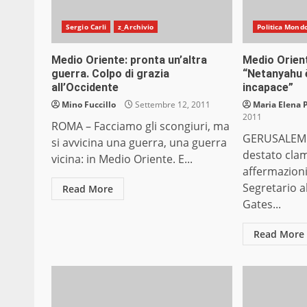
Sergio Carli
z_Archivio
Politica Mond
Medio Oriente: pronta un’altra
Medio Orien
guerra. Colpo di grazia
“Netanyahu è
all’Occidente
incapace”
Mino Fuccillo
Settembre 12, 2011
Maria Elena 
2011
ROMA – Facciamo gli scongiuri, ma
GERUSALEMM
si avvicina una guerra, una guerra
destato clam
vicina: in Medio Oriente. E...
affermazioni 
Segretario a
Read More
Gates...
Read More