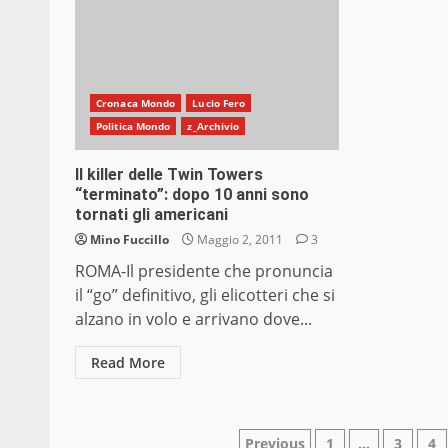
Cronaca Mondo
Lucio Fero
Politica Mondo
z_Archivio
Il killer delle Twin Towers
“terminato”: dopo 10 anni sono
tornati gli americani
Mino Fuccillo
Maggio 2, 2011
3
ROMA-Il presidente che pronuncia
il “go” definitivo, gli elicotteri che si
alzano in volo e arrivano dove...
Read More
Paginazione
Previous
1
…
3
4