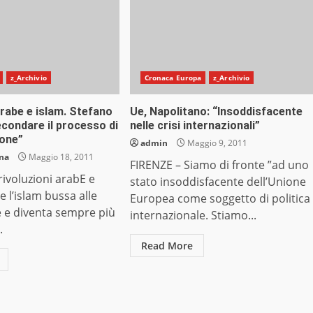
z_Archivio
Cronaca Europa
z_Archivio
arabe e islam. Stefano
Ue, Napolitano: “Insoddisfacente
secondare il processo di
nelle crisi internazionali”
one”
admin
Maggio 9, 2011
ana
Maggio 18, 2011
FIRENZE – Siamo di fronte ”ad uno
ivoluzioni arabE e
stato insoddisfacente dell’Unione
 l’islam bussa alle
Europea come soggetto di politica
e e diventa sempre più
internazionale. Stiamo...
.
Read More