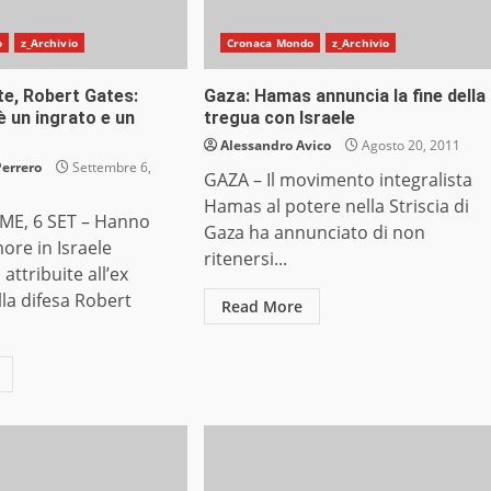
o
z_Archivio
Cronaca Mondo
z_Archivio
te, Robert Gates:
Gaza: Hamas annuncia la fine della
 un ingrato e un
tregua con Israele
Alessandro Avico
Agosto 20, 2011
Perrero
Settembre 6,
GAZA – Il movimento integralista
Hamas al potere nella Striscia di
E, 6 SET – Hanno
Gaza ha annunciato di non
ore in Israele
ritenersi...
attribuite all’ex
lla difesa Robert
Read More