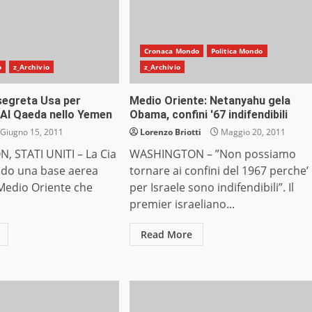
Cronaca Mondo
Politica Mondo
o
z_Archivio
z_Archivio
segreta Usa per
Medio Oriente: Netanyahu gela
Al Qaeda nello Yemen
Obama, confini '67 indifendibili
Giugno 15, 2011
Lorenzo Briotti
Maggio 20, 2011
 STATI UNITI – La Cia
WASHINGTON – ”Non possiamo
ndo una base aerea
tornare ai confini del 1967 perche’
 Medio Oriente che
per Israele sono indifendibili”. Il
premier israeliano...
Read More