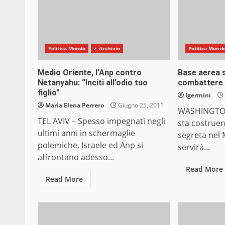
Politica Mondo
z_Archivio
Politica Mond
Medio Oriente, l’Anp contro
Base aerea 
Netanyahu: “Inciti all’odio tuo
combattere 
figlio”
lgermini
Maria Elena Perrero
Giugno 25, 2011
WASHINGTON,
TEL AVIV – Spesso impegnati negli
sta costrue
ultimi anni in schermaglie
segreta nel
polemiche, Israele ed Anp si
servirà...
affrontano adesso...
Read More
Read More