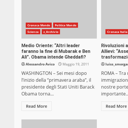
Cronaca Mondo
Politica Mondo
Scienza
z_Archivio
Cronaca Italia
Medio Oriente: “Altri leader
Rivoluzioni 
faranno la fine di Mubarak e Ben
Allievi: “As
Alì”. Obama intende Gheddafi?
trasformazi
Alessandro Avico
Maggio 19, 2011
luiss_smorg
WASHINGTON – Sei mesi dopo
ROMA – Tra r
l’inizio della “primavera araba”, il
immigrazione
presidente degli Stati Uniti Barack
nostre port
Obama torna...
importante..
Read More
Read More