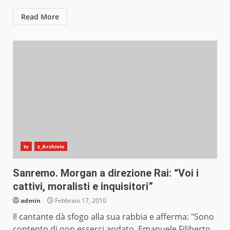
Read More
tv
z_Archivio
Sanremo. Morgan a direzione Rai: “Voi i
cattivi, moralisti e inquisitori”
admin
Febbraio 17, 2010
Il cantante dà sfogo alla sua rabbia e afferma: "Sono
contento di non esserci andato, Emanuele Filiberto...