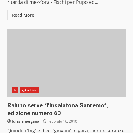
ritarda di mezz'ora - Fischi per Pupo ed...
Read More
tv
z_Archivio
Raiuno serve “l’insalatona Sanremo”,
edizione numero 60
luiss_smorgana
Febbraio 16, 2010
Quindici 'big' e dieci 'giovani' in gara, cinque serate e