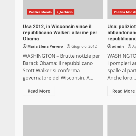
Politica Mondo
z_Archivio
Politica Mond
Usa 2012, in Wisconsin vince il
Usa: polizio
repubblicano Walker: allarme per
abbandonano 
Obama
repubblicano
Maria Elena Perrero
Giugno 6, 2012
admin
Ap
WASHINGTON – Brutte notizie per
WASHINGTON 
Barack Obama: il repubblicano
i pompieri a
Scott Walker si conferma
spalle al pa
governatore del Wisconsin. A...
Anche loro,..
Read More
Read More