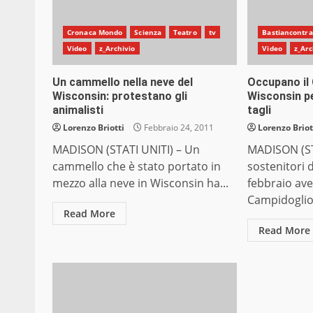
Cronaca Mondo
Scienza
Teatro
tv
Bastiancontra
Video
z_Archivio
Video
z_Arc
Un cammello nella neve del
Occupano il
Wisconsin: protestano gli
Wisconsin pe
animalisti
tagli
Lorenzo Briotti
Febbraio 24, 2011
Lorenzo Briot
MADISON (STATI UNITI) – Un
MADISON (STA
cammello che è stato portato in
sostenitori 
mezzo alla neve in Wisconsin ha...
febbraio ave
Campidoglio 
Read More
Read More