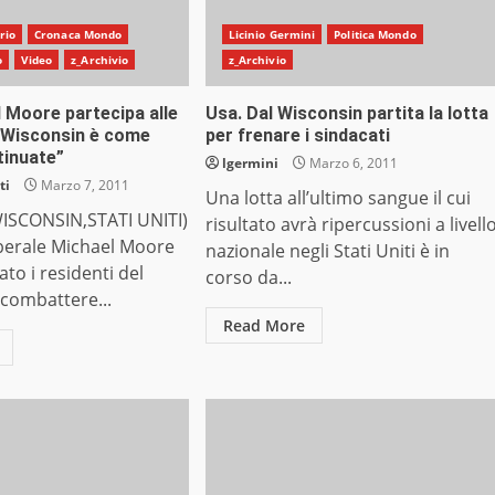
rio
Cronaca Mondo
Licinio Germini
Politica Mondo
o
Video
z_Archivio
z_Archivio
 Moore partecipa alle
Usa. Dal Wisconsin partita la lotta
l Wisconsin è come
per frenare i sindacati
ntinuate”
lgermini
Marzo 6, 2011
ti
Marzo 7, 2011
Una lotta all’ultimo sangue il cui
ISCONSIN,STATI UNITI)
risultato avrà ripercussioni a livell
liberale Michael Moore
nazionale negli Stati Uniti è in
ato i residenti del
corso da...
combattere...
Read More