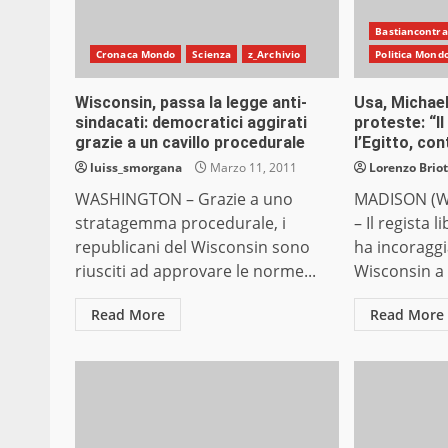
Bastiancontra
Cronaca Mondo
Scienza
z_Archivio
Politica Mond
Wisconsin, passa la legge anti-
Usa, Michael
sindacati: democratici aggirati
proteste: “I
grazie a un cavillo procedurale
l’Egitto, co
luiss_smorgana
Marzo 11, 2011
Lorenzo Briot
WASHINGTON – Grazie a uno
MADISON (W
stratagemma procedurale, i
– Il regista 
republicani del Wisconsin sono
ha incoraggi
riusciti ad approvare le norme...
Wisconsin a 
Read More
Read More