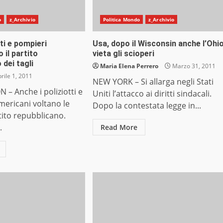
o
z_Archivio
Politica Mondo
z_Archivio
tti e pompieri
Usa, dopo il Wisconsin anche l’Ohi
il partito
vieta gli scioperi
 dei tagli
Maria Elena Perrero
Marzo 31, 2011
rile 1, 2011
NEW YORK – Si allarga negli Stati
– Anche i poliziotti e
Uniti l’attacco ai diritti sindacali.
mericani voltano le
Dopo la contestata legge in...
rtito repubblicano.
.
Read More