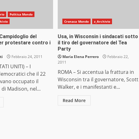
rio
Politica Mondo
hivio
Cronaca Mondo
z_Archivio
 Campidoglio del
Usa, in Wisconsin i sindacati sotto
r protestare contro i
il tiro del governatore del Tea
Party
ti
Febbraio 24, 2011
Maria Elena Perrero
Febbraio 22,
2011
TI UNITI) – I
ROMA – Si accentua la frattura in
democratici che il 22
Wisconsin tra il governatore, Scott
vano occupato il
Walker, e i manifestanti e...
di Madison, nel...
Read More