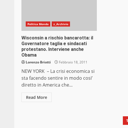
Politica Mondo
z_Archivio
Wisconsin a rischio bancarotta: il
Governatore taglia e sindacati
protestano. Interviene anche
Obama
Lorenzo Briotti
Febbraio 18, 2011
NEW YORK – La crisi economica si
sta facendo sentire in modo cosi’
diretto in America che...
Read More
P