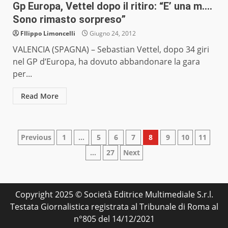
Gp Europa, Vettel dopo il ritiro: “E’ una m….
Sono rimasto sorpreso”
FIlippo Limoncelli
Giugno 24, 2012
VALENCIA (SPAGNA) – Sebastian Vettel, dopo 34 giri
nel GP d’Europa, ha dovuto abbandonare la gara
per...
Read More
Paginazione
Previous
1
…
5
6
7
8
9
10
11
…
27
Next
degli
articoli
Copyright 2025 © Società Editrice Multimediale S.r.l.
Testata Giornalistica registrata al Tribunale di Roma al
n°805 del 14/12/2021