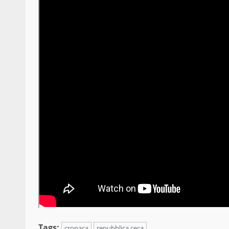
Tags:
cronaca
repubblica ceca