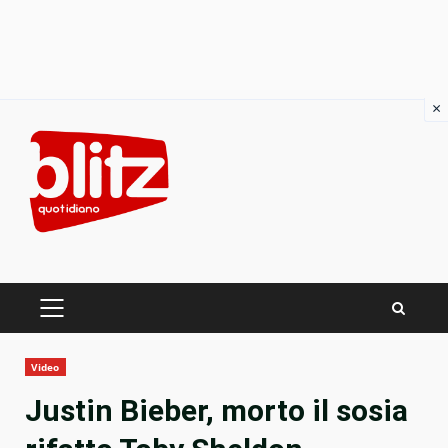
×
Skip
to
content
PRIMARY
MENU
Video
Justin Bieber, morto il sosia