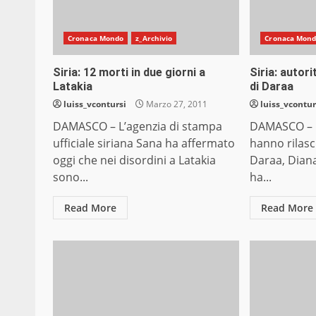
Cronaca Mondo
z_Archivio
Cronaca Mon
Siria: 12 morti in due giorni a
Siria: autori
Latakia
di Daraa
luiss_vcontursi
Marzo 27, 2011
luiss_vcontur
DAMASCO – L’agenzia di stampa
DAMASCO – L
ufficiale siriana Sana ha affermato
hanno rilasci
oggi che nei disordini a Latakia
Daraa, Diana
sono...
ha...
Read More
Read More