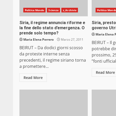
Politica Mondo
Scienza
z_Archivio
Politica Mond
Siria, il regime annuncia riforme e
Siria, presto
la fine dello stato d’emergenza. O
governo Utr
prende solo tempo?
Maria Elena 
Maria Elena Perrero
Marzo 27, 2011
BEIRUT – Il 
BEIRUT – Da dodici giorni scosso
potrebbe di
da proteste interne senza
prossimo, 2
precedenti, il regime siriano torna
”fonti uffici
a promettere...
Read More
Read More