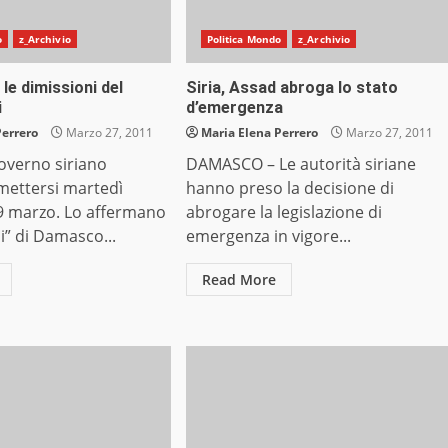
o
z_Archivio
Politica Mondo
z_Archivio
 le dimissioni del
Siria, Assad abroga lo stato
i
d’emergenza
Perrero
Marzo 27, 2011
Maria Elena Perrero
Marzo 27, 2011
governo siriano
DAMASCO – Le autorità siriane
mettersi martedì
hanno preso la decisione di
9 marzo. Lo affermano
abrogare la legislazione di
ali” di Damasco...
emergenza in vigore...
Read More