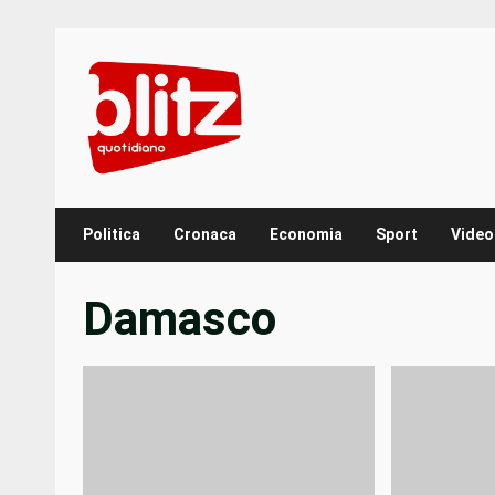
Skip
to
content
Politica
Cronaca
Economia
Sport
Video
Damasco