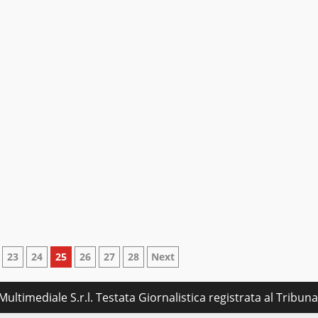
23
24
25
26
27
28
Next
ultimediale S.r.l. Testata Giornalistica registrata al Tribu