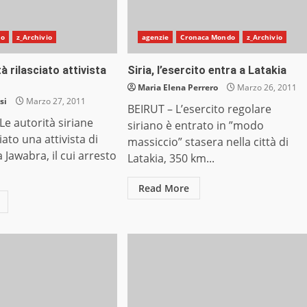
do
z_Archivio
agenzie
Cronaca Mondo
z_Archivio
tà rilasciato attivista
Siria, l’esercito entra a Latakia
Maria Elena Perrero
Marzo 26, 2011
si
Marzo 27, 2011
BEIRUT – L’esercito regolare
e autorità siriane
siriano è entrato in ”modo
ato una attivista di
massiccio” stasera nella città di
 Jawabra, il cui arresto
Latakia, 350 km...
Read More