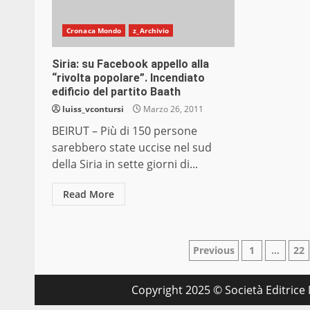
Cronaca Mondo
z_Archivio
Siria: su Facebook appello alla
“rivolta popolare”. Incendiato
edificio del partito Baath
luiss_vcontursi
Marzo 26, 2011
BEIRUT – Più di 150 persone
sarebbero state uccise nel sud
della Siria in sette giorni di...
Read More
Paginazione
Previous
1
…
22
degli
Copyright 2025 © Società Editrice M
articoli