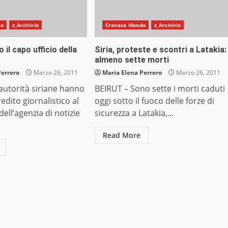
do
z_Archivio
Cronaca Mondo
z_Archivio
o il capo ufficio della
Siria, proteste e scontri a Latakia:
almeno sette morti
Perrero
Marzo 26, 2011
Maria Elena Perrero
Marzo 26, 2011
autorità siriane hanno
BEIRUT – Sono sette i morti caduti
credito giornalistico al
oggi sotto il fuoco delle forze di
dell’agenzia di notizie
sicurezza a Latakia,...
Read More