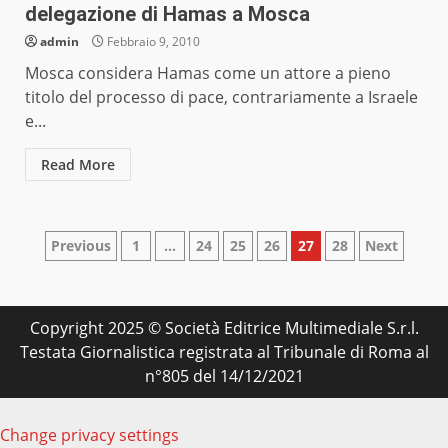
delegazione di Hamas a Mosca
admin
Febbraio 9, 2010
Mosca considera Hamas come un attore a pieno
titolo del processo di pace, contrariamente a Israele
e...
Read More
Paginazione
Previous
1
…
24
25
26
27
28
Next
degli
articoli
Copyright 2025 © Società Editrice Multimediale S.r.l.
Testata Giornalistica registrata al Tribunale di Roma al
n°805 del 14/12/2021
Change privacy settings