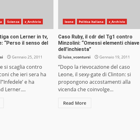
na
Scienza
z_Archivio
leone
Politica Italiana
z_Archivio
tiga con Lerner in tv,
Caso Ruby, il cdr del Tg1 contro
e: “Perso il senso del
Minzolini: “Omessi elementi chiave
dell’inchiesta”
si
Gennaio 25, 2011
luiss_vcontursi
Gennaio 19, 2011
e si scaglia contro
”Dopo la rievocazione del caso
coni che ieri sera ha
Leone, il sexy-gate di Clinton: si
l”Infedele’ e ha
propongono accostamenti alla
d Lerner....
vicenda che coinvolge...
Read More