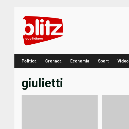
Skip
to
content
Politica
Cronaca
Economia
Sport
Video
giulietti