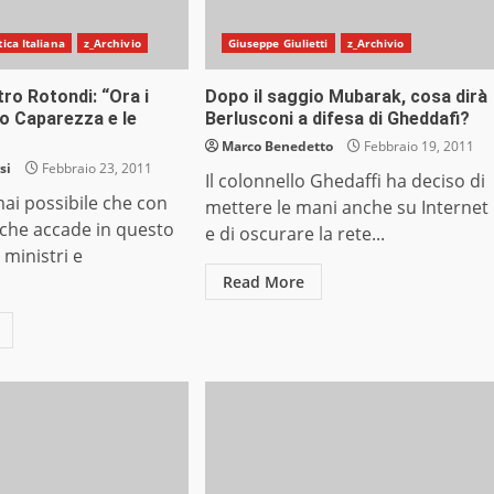
tica Italiana
z_Archivio
Giuseppe Giulietti
z_Archivio
tro Rotondi: “Ora i
Dopo il saggio Mubarak, cosa dirà
o Caparezza e le
Berlusconi a difesa di Gheddafi?
Marco Benedetto
Febbraio 19, 2011
si
Febbraio 23, 2011
Il colonnello Ghedaffi ha deciso di
ai possibile che con
mettere le mani anche su Internet
 che accade in questo
e di oscurare la rete...
 ministri e
.
Read More