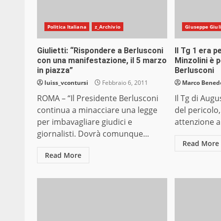
Politica Italiana
z_Archivio
Giuseppe Giuli
Giulietti: “Rispondere a Berlusconi
Il Tg 1 era p
con una manifestazione, il 5 marzo
Minzolini è 
in piazza”
Berlusconi
luiss_vcontursi
Febbraio 6, 2011
Marco Bened
ROMA – “Il Presidente Berlusconi
Il Tg di Aug
continua a minacciare una legge
del pericolo
per imbavagliare giudici e
attenzione al
giornalisti. Dovrà comunque...
Read More
Read More