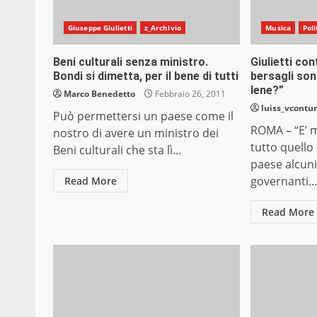
Giuseppe Giulietti
z_Archivio
Musica
Poli
Beni culturali senza ministro.
Giulietti con
Bondi si dimetta, per il bene di tutti
bersagli son
Iene?”
Marco Benedetto
Febbraio 26, 2011
luiss_vcontur
Può permettersi un paese come il
ROMA – “E’ m
nostro di avere un ministro dei
tutto quello
Beni culturali che sta lì...
paese alcuni
governanti..
Read More
Read More