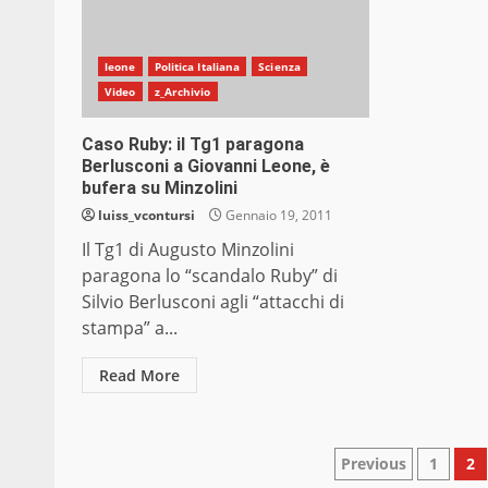
leone
Politica Italiana
Scienza
Video
z_Archivio
Caso Ruby: il Tg1 paragona
Berlusconi a Giovanni Leone, è
bufera su Minzolini
luiss_vcontursi
Gennaio 19, 2011
Il Tg1 di Augusto Minzolini
paragona lo “scandalo Ruby” di
Silvio Berlusconi agli “attacchi di
stampa” a...
Read More
Paginazio
Previous
1
2