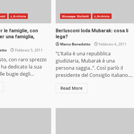
etti
z_Archivio
Giuseppe Giulietti
z_Archivio
er le famiglie, con
Berlusconi loda Mubarak: cosa li
per una famiglia,
lega?
Marco Benedetto
Febbraio 4, 2011
etto
Febbraio 5, 2011
“L’Italia è una repubblica
usto, con raro sprezzo
giudiziaria, Mubarak è una
, ha dedicato la sua
persona saggia..”. Così parlò il
le bugie degli...
presidente del Consiglio italiano....
Read More