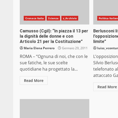
Cronaca Italia
Scienza
z_Archivio
Politica Italia
Camusso (Cgil): “In piazza il 13 per
Berlusconi li
la dignità delle donne e con
l’opposizion
Articolo 21 per la Costituzione”
limite”
Maria Elena Perrero
Gennaio 29, 2011
luiss_vcontur
ROMA – “Ognuna di noi, che con le
L’opposizion
sue fatiche, le sue scelte
Silvio Berlus
quotidiane ha progettato la...
telefonato al
attaccato Ga
Read More
Read More