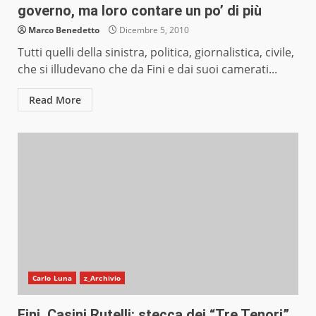
governo, ma loro contare un po’ di più
Marco Benedetto
Dicembre 5, 2010
Tutti quelli della sinistra, politica, giornalistica, civile,
che si illudevano che da Fini e dai suoi camerati...
Read More
Carlo Luna
z_Archivio
Fini, Casini Rutelli: stecca dei “Tre Tenori”