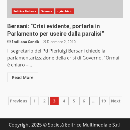
Politica Italiana
Scienza
z_Archivio
Bersani: “Crisi evidente, portarla in
Parlamento per uscire dalla paralisi”
Emiliano Condò
Dicembre 2, 2010
Il segretario del Pd Pierluigi Bersani chiede la
parlamentarizzazione della crisi di Governo. ”Ormai
è chiaro –...
Read More
Paginazione
Previous
1
2
3
4
5
6
…
19
Next
degli
articoli
Copyright 2025 © Società Editrice Multimediale S.r.l.