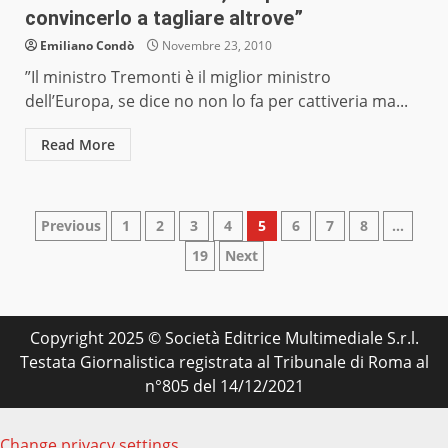
convincerlo a tagliare altrove”
Emiliano Condò
Novembre 23, 2010
”Il ministro Tremonti è il miglior ministro
dell’Europa, se dice no non lo fa per cattiveria ma...
Read More
Paginazione
Previous
1
2
3
4
5
6
7
8
…
19
Next
degli
articoli
Copyright 2025 © Società Editrice Multimediale S.r.l.
Testata Giornalistica registrata al Tribunale di Roma al
n°805 del 14/12/2021
Change privacy settings