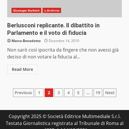
Giuseppe Giulietti
z_Archivio
Berlusconi replicante. Il dibattito in
Parlamento e il voto di fiducia
Marco Benedetto
Dicembre 14, 2010
Non sarò così ipocrita da fingere che non avessi già
deciso di non votare la fiducia al...
Read More
Paginazione
Previous
1
2
3
4
5
…
19
Next
degli
articoli
Copyright 2025 © Società Editrice Multimediale S.r.l.
Testata Giornalistica registrata al Tribunale di Roma al